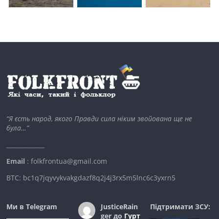
“Я єсть народ, якого Правди сила ніким звойована ще не
була…”
_____________
Email
: folkfrontua@gmail.com
BTC: bc1q7jqyvykvakgdazf8q2j4j3rx5m5lnc6c3yxrn5
Ми в Telegram
JusticeRain
Підтримати ЗСУ:
ger
до
Гурт