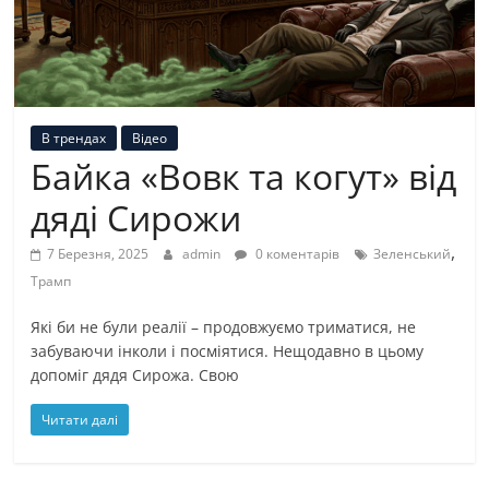
В трендах
Відео
Байка «Вовк та когут» від
дяді Сирожи
,
7 Березня, 2025
admin
0 коментарів
Зеленський
Трамп
Які би не були реалії – продовжуємо триматися, не
забуваючи інколи і посміятися. Нещодавно в цьому
допоміг дядя Сирожа. Свою
Читати далі