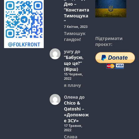
Дно –
“Константа
Тимощука
”
7 Квітня, 2023
Тимошук
Підтримати
гандон!
проєкт:
yury
до
“Бабусю,
що це?”
(Вірш)
15 Червня,
2022
я плачу
Олена
до
Chico &
Qatoshi –
«Допомож
е ЗСУ»
17 Травня,
2022
Слава