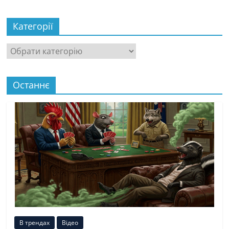
Категорії
Категорії
Останнє
В трендах
Відео