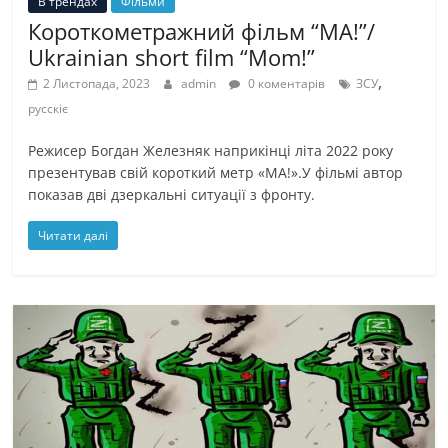
В трендах
Фільми
Короткометражний фільм “МА!”/
Ukrainian short film “Mom!”
,
2 Листопада, 2023
admin
0 коментарів
ЗСУ
русскіє
Режисер Богдан Железняк наприкінці літа 2022 року
презентував свій короткий метр «МА!».У фільмі автор
показав дві дзеркальні ситуації з фронту.
Читати далі