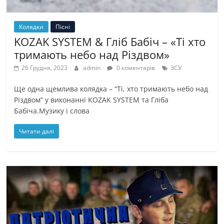
Колядки
Пісні
KOZAK SYSTEM & Гліб Бабіч – «Ті хто
тримають небо над Різдвом»
26 Грудня, 2023
admin
0 коментарів
ЗСУ
Ще одна щемлива колядка – “Ті, хто тримають небо над
Різдвом” у виконанні KOZAK SYSTEM та Гліба
Бабіча.Музику і слова
Читати далі