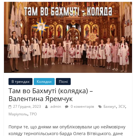
В трендах
Колядки
Пісні
Там во Бахмуті (колядка) –
Валентина Яремчук
,
,
27 Грудня, 2023
admin
0 коментарів
Бахмут
ЗСУ
,
Маріуполь
ТРО
Попри те, що днями ми опубліковували цю неймовірну
коляду тернопільського барда Олега Вітвіцького, дане