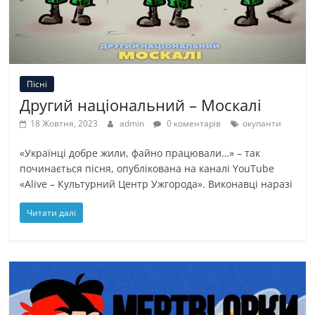
Пісні
Другий національний – Москалі
18 Жовтня, 2023
admin
0 коментарів
окупанти
«Українці добре жили, файно працювали…» – так
починається пісня, опублікована на каналі YouTube
«Alive – Культурний Центр Ужгорода». Виконавці наразі
Читати далі