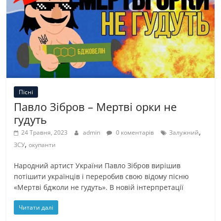
Пісні
Павло Зібров – Мертві орки не
гудуть
,
24 Травня, 2023
admin
0 коментарів
Залужний
,
ЗСУ
окупанти
Народний артист України Павло Зібров вирішив
потішити українців і переробив свою відому пісню
«Мертві бджоли не гудуть». В новій інтерпретації
Читати далі