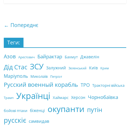
← Попереднє
Теги:
Азов
Байрактар
Джавелін
Бахмут
Арестович
ЗСУ
Дід Стас
Залужний
Київ
Зеленський
Крим
Маріуполь
Миколаїв
Петріот
Русский военный корабль
ТРО
Тракторні війська
Українці
Чорнобаївка
Херсон
Хаймарс
Трамп
окупанти
путін
біженці
бойові птахи
русскіє
самвидав