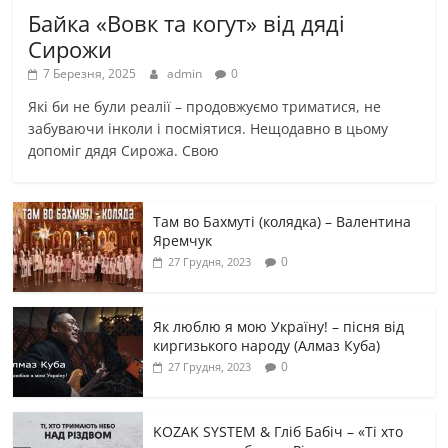
Байка «Вовк та когут» від дяді
Сирожи
7 Березня, 2025
admin
0
Які би не були реалії – продовжуємо триматися, не
забуваючи інколи і посміятися. Нещодавно в цьому
допоміг дядя Сирожа. Свою
Там во Бахмуті (колядка) – Валентина
Яремчук
0
27 Грудня, 2023
Як люблю я мою Україну! – пісня від
киргизького народу (Алмаз Куба)
0
27 Грудня, 2023
KOZAK SYSTEM & Гліб Бабіч – «Ті хто