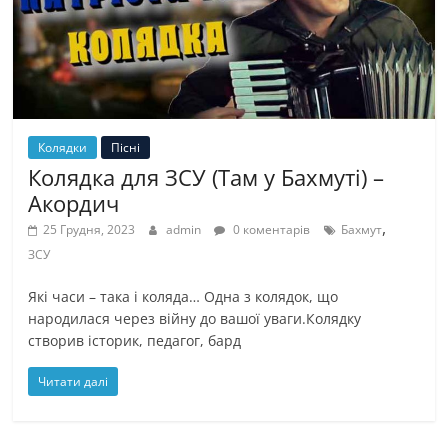
Колядки
Пісні
Колядка для ЗСУ (Там у Бахмуті) –
Акордич
,
25 Грудня, 2023
admin
0 коментарів
Бахмут
ЗСУ
Які часи – така і коляда… Одна з колядок, що
народилася через війну до вашої уваги.Колядку
створив історик, педагог, бард
Читати далі