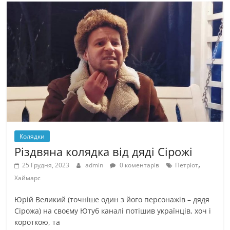
Колядки
Різдвяна колядка від дяді Сірожі
,
25 Грудня, 2023
admin
0 коментарів
Петріот
Хаймарс
Юрій Великий (точніше один з його персонажів – дядя
Сірожа) на своєму Ютуб каналі потішив українців, хоч і
короткою, та