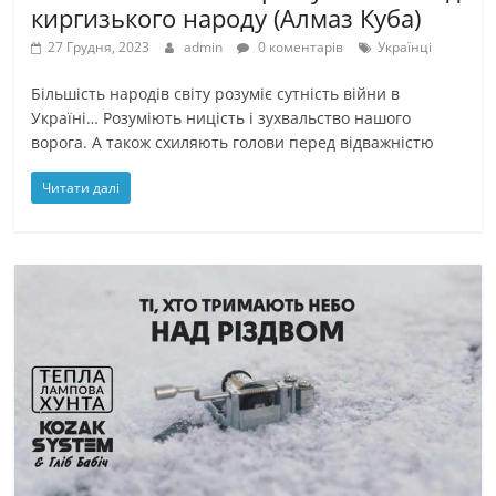
киргизького народу (Алмаз Куба)
27 Грудня, 2023
admin
0 коментарів
Українці
Більшість народів світу розуміє сутність війни в
Україні… Розуміють ницість і зухвальство нашого
ворога. А також схиляють голови перед відважністю
Читати далі