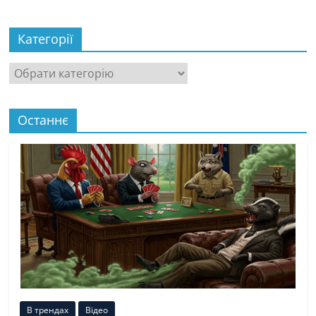
Категорії
Категорії
Останнє
В трендах
Відео