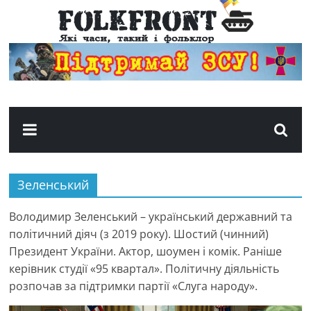
Фольк
Фронт
Пісні
та
творчість
періоду
Зеленський
російсько-
української
Володимир Зеленський – український державний та
війни
політичний діяч (з 2019 року). Шостий (чинний)
Президент України. Актор, шоумен і комік. Раніше
керівник студії «95 квартал». Політичну діяльність
розпочав за підтримки партії «Слуга народу».