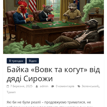
В трендах
Відео
Байка «Вовк та когут» від
дяді Сирожи
,
7 Березня, 2025
admin
0 коментарів
Зеленський
Трамп
Які би не були реалії – продовжуємо триматися, не