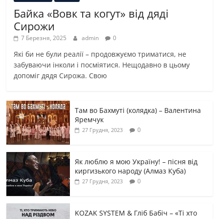
Байка «Вовк та когут» від дяді
Сирожи
7 Березня, 2025
admin
0
Які би не були реалії – продовжуємо триматися, не
забуваючи інколи і посміятися. Нещодавно в цьому
допоміг дядя Сирожа. Свою
Там во Бахмуті (колядка) – Валентина
Яремчук
0
27 Грудня, 2023
Як люблю я мою Україну! – пісня від
киргизького народу (Алмаз Куба)
0
27 Грудня, 2023
KOZAK SYSTEM & Гліб Бабіч – «Ті хто