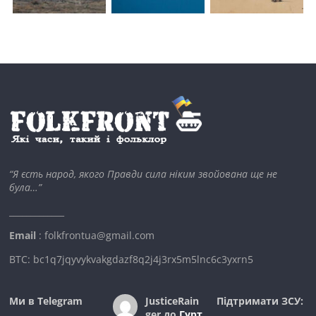
“Я єсть народ, якого Правди сила ніким звойована ще не
була…”
_____________
Email
: folkfrontua@gmail.com
BTC: bc1q7jqyvykvakgdazf8q2j4j3rx5m5lnc6c3yxrn5
Ми в Telegram
JusticeRain
Підтримати ЗСУ:
ger
до
Гурт