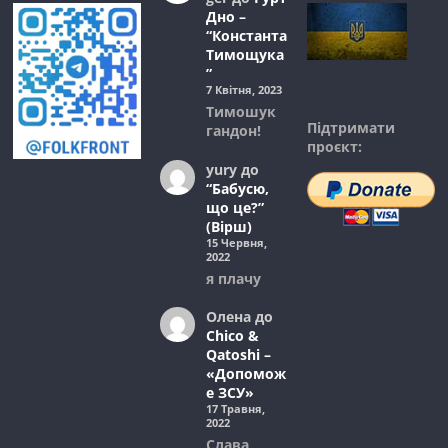
Дно –
“Константа
Тимощука
”
7 Квітня, 2023
Тимошук
Підтримати
гандон!
проєкт:
yury
до
“Бабусю,
що це?”
(Вірш)
15 Червня,
2022
я плачу
Олена
до
Chico &
Qatoshi –
«Допомож
е ЗСУ»
17 Травня,
2022
Слава