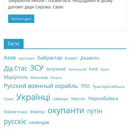
забуваючи інколи і посміятися. Нещодавно в цьому
допоміг дядя Сирожа. Свою
Читати далі
Теги:
Азов
Байрактар
Джавелін
Бахмут
Арестович
ЗСУ
Дід Стас
Залужний
Київ
Зеленський
Крим
Маріуполь
Миколаїв
Петріот
Русский военный корабль
ТРО
Тракторні війська
Українці
Чорнобаївка
Херсон
Хаймарс
Трамп
окупанти
путін
біженці
бойові птахи
русскіє
самвидав