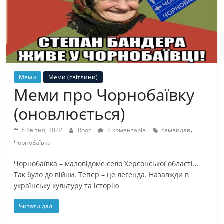
Меми
Меми (світлини)
Меми про Чорнобаївку
(оновлюється)
,
6 Квітня, 2022
Rooc
0 коментарів
самвидав
Чорнобаївка
Чорнобаївка – маловідоме село Херсонської області…
Так було до війни. Тепер – це легенда. Назавжди в
українську культуру та історію
Читати далі