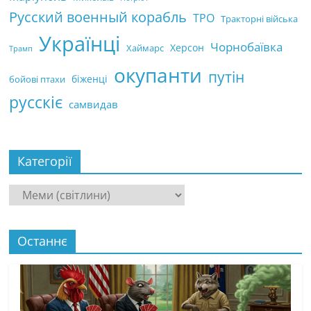
Русский военный корабль
ТРО
Тракторні війська
Українці
Чорнобаївка
Херсон
Хаймарс
Трамп
окупанти
путін
біженці
бойові птахи
русскіє
самвидав
Категорії
Категорії
Останнє