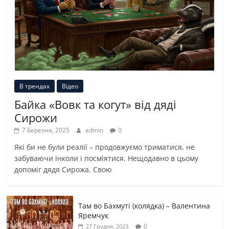
В трендах
Відео
Байка «Вовк та когут» від дяді
Сирожи
7 Березня, 2025
admin
0
Які би не були реалії – продовжуємо триматися, не
забуваючи інколи і посміятися. Нещодавно в цьому
допоміг дядя Сирожа. Свою
Там во Бахмуті (колядка) – Валентина
Яремчук
0
27 Грудня, 2023