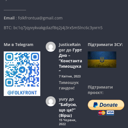
_____________
Email
: folkfrontua@gmail.com
BTC: bc1q7jqyvykvakgdazf8q2j4j3rx5m5lnc6c3yxrn5
Ми в Telegram
JusticeRain
Підтримати ЗСУ:
ger
до
Гурт
Дно –
“Константа
Тимощука
”
7 Квітня, 2023
Тимошук
Підтримати
гандон!
проєкт:
yury
до
“Бабусю,
що це?”
(Вірш)
15 Червня,
2022