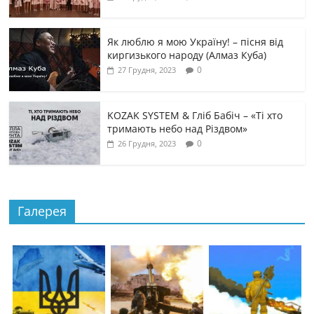
Як люблю я мою Україну! – пісня від
киргизького народу (Алмаз Куба)
0
27 Грудня, 2023
KOZAK SYSTEM & Гліб Бабіч – «Ті хто
тримають небо над Різдвом»
0
26 Грудня, 2023
Галерея