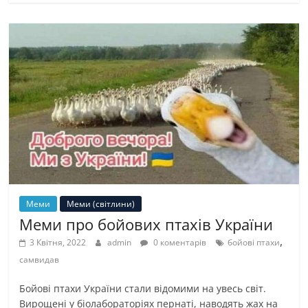
Меми
Меми (світлини)
Меми про бойових птахів України
,
3 Квітня, 2022
admin
0 коментарів
бойові птахи
самвидав
Бойові птахи України стали відомими на увесь світ.
Вирощені у біолабораторіях пернаті, наводять жах на