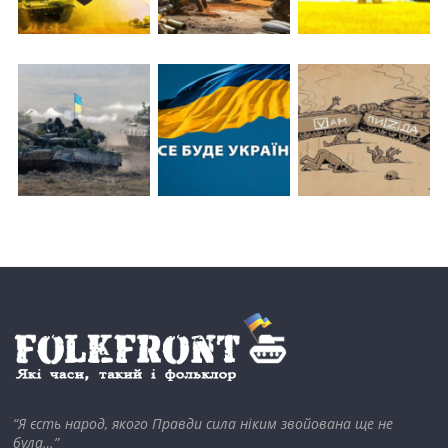
“Я єсть народ, якого Правди сила ніким звойована ще не
була…”