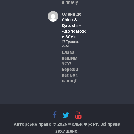
я плачу
Олена
до
Chico &
Qatoshi –
«Допомож
е ЗСУ»
17 Травня,
2022
Слава
нашим
ЗСУ!
Бережи
вас Бог,
хлопці!
Авторське право © 2026
Фольк Фронт
. Всі права
захищено.