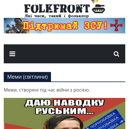
Фольк
Фронт
Пісні
та
творчість
періоду
Меми (світлини)
російсько-
української
Меми, створені під час війни з росією.
війни