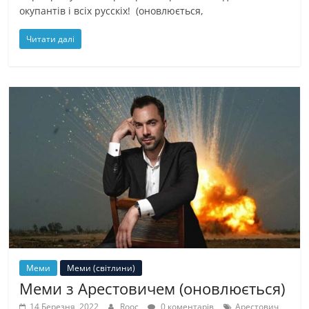
окупантів і всіх русскіх! (оновлюється,
Читати далі
Меми
Меми (світлини)
Меми з Арестовичем (оновлюється)
14 Березня, 2022
Rooc
0 коментарів
Арестович