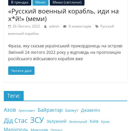
В трендах
Меми
Меми (світлини)
«Русский военный корабль, иди на
х*й!» (меми)
26 Лютого, 2022
admin
0 коментарів
Русский
военный корабль
Фраза, яку сказав український прикордонець на острові
Зміїний 24 лютого 2022 року у відповідь на пропозицію
російського військового корабля вже
Читати далі
Теги:
Азов
Байрактар
Джавелін
Бахмут
Арестович
ЗСУ
Дід Стас
Залужний
Київ
Зеленський
Крим
Маріуполь
Миколаїв
Петріот