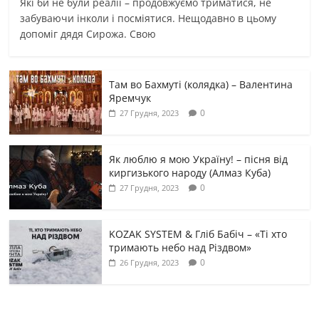
Які би не були реалії – продовжуємо триматися, не
забуваючи інколи і посміятися. Нещодавно в цьому
допоміг дядя Сирожа. Свою
Там во Бахмуті (колядка) – Валентина
Яремчук
0
27 Грудня, 2023
Як люблю я мою Україну! – пісня від
киргизького народу (Алмаз Куба)
0
27 Грудня, 2023
KOZAK SYSTEM & Гліб Бабіч – «Ті хто
тримають небо над Різдвом»
0
26 Грудня, 2023