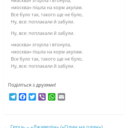
«масква» згоріла і втонула,
«москва» пішла на корм акулам.
Все було так, такого ще не було,
Ну, все: поплакали й забули.
Ну, все: поплакали й забули.
«масква» згоріла і втонула,
«москва» пішла на корм акулам.
Все було так, такого ще не було,
Ну, все: поплакали й забули.
Поділіться з друзями!
T
F
T
V
W
E
e
a
w
i
h
m
l
c
i
b
a
a
e
e
t
e
t
i
←
Герць – «Джавелін» («Один на один»)
g
b
t
r
s
l