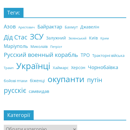
Теги:
Азов
Байрактар
Джавелін
Бахмут
Арестович
ЗСУ
Дід Стас
Залужний
Київ
Зеленський
Крим
Маріуполь
Миколаїв
Петріот
Русский военный корабль
ТРО
Тракторні війська
Українці
Чорнобаївка
Херсон
Хаймарс
Трамп
окупанти
путін
біженці
бойові птахи
русскіє
самвидав
Категорії