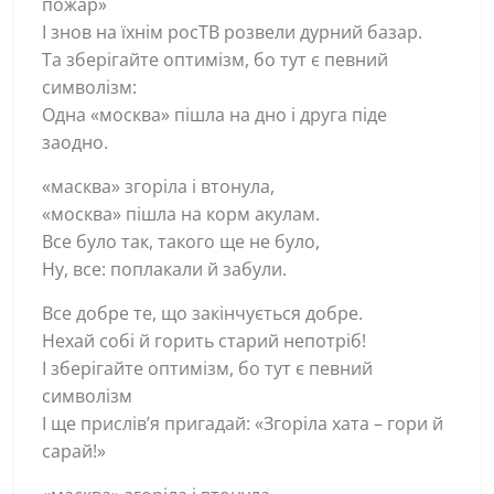
пожар»
І знов на їхнім росТВ розвели дурний базар.
Та зберігайте оптимізм, бо тут є певний
символізм:
Одна «москва» пішла на дно і друга піде
заодно.
«масква» згоріла і втонула,
«москва» пішла на корм акулам.
Все було так, такого ще не було,
Ну, все: поплакали й забули.
Все добре те, що закінчується добре.
Нехай собі й горить старий непотріб!
І зберігайте оптимізм, бо тут є певний
символізм
І ще прислів’я пригадай: «Згоріла хата – гори й
сарай!»