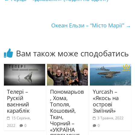
r
o
e
A
a
o
r
p
m
k
p
Океан Ельзи – “Місто Марії”
→
Вам також може сподобатись
Телері –
Пономарьов
Yurcash –
Рускій
, Хома,
«Якось на
ваєнний
Тополя,
острові
караблік
Кошовий,
Зміїний»
Ткач,
15 Серпня,
3 Травня, 2022
Чорний –
2022
0
0
«УКРАЇНА