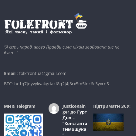
“Я єсть народ, якого Правди сила ніким звойована ще не
була…”
_____________
Email
: folkfrontua@gmail.com
BTC: bc1q7jqyvykvakgdazf8q2j4j3rx5m5lnc6c3yxrn5
Ми в Telegram
JusticeRain
Підтримати ЗСУ:
ger
до
Гурт
Дно –
“Константа
Тимощука
”