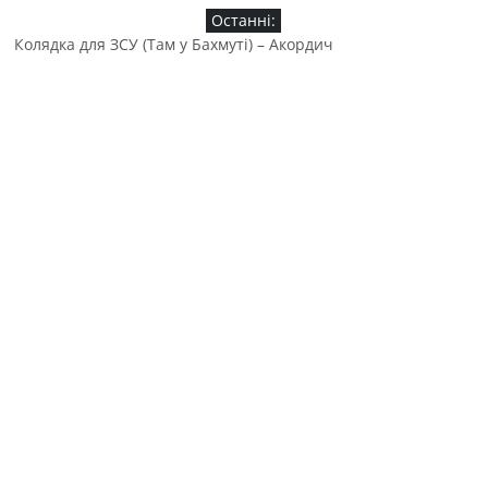
Останні:
Колядка для ЗСУ (Там у Бахмуті) – Акордич
Байка «Вовк та когут» від дяді Сирожи
Там во Бахмуті (колядка) – Валентина Яремчук
Як люблю я мою Україну! – пісня від киргизького народу
(Алмаз Куба)
KOZAK SYSTEM & Гліб Бабіч – «Ті хто тримають небо над
Різдвом»