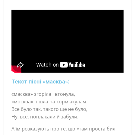
Текст пісні «масква»:
«масква» згоріла і втонула,
«москва» пішла на корм акулам.
Все було так, такого ще не було,
Ну, все: поплакали й забули.
А їм розказують про те, що «там проста бил