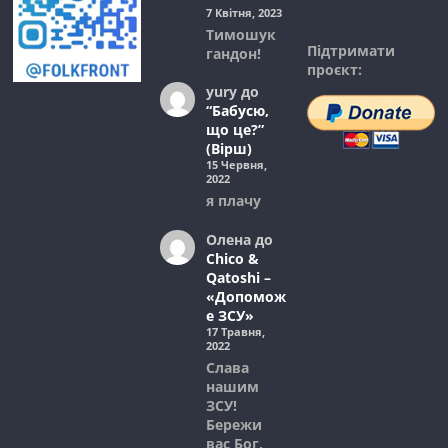
7 Квітня, 2023
Тимошук
Підтримати
гандон!
проєкт:
yury
до
“Бабусю,
що це?”
(Вірш)
15 Червня,
2022
я плачу
Олена
до
Chico &
Qatoshi –
«Допомож
е ЗСУ»
17 Травня,
2022
Слава
нашим
ЗСУ!
Бережи
вас Бог,