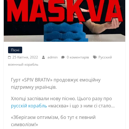
Пісні
25 Квітня, 2022
admin
0 коментарів
Русский
военный корабль
Гурт «SPIV BRATIV» продовжує емоційну
підтримку українців.
Хлопці заспівали нову пісню. Цього разу про
русскій корабль
«масква» і що з ним сі стало…
«Зберігаєм оптимізм, бо тут є певний
символізм!»