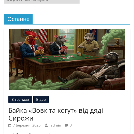
Останнє
В трендах
Відео
Байка «Вовк та когут» від дяді
Сирожи
7 Березня, 2025
admin
0