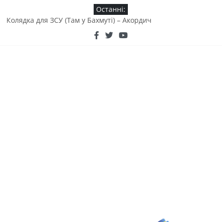
Останні:
Колядка для ЗСУ (Там у Бахмуті) – Акордич
Байка «Вовк та когут» від дяді Сирожи
Там во Бахмуті (колядка) – Валентина Яремчук
Як люблю я мою Україну! – пісня від киргизького народу
(Алмаз Куба)
KOZAK SYSTEM & Гліб Бабіч – «Ті хто тримають небо над
Різдвом»