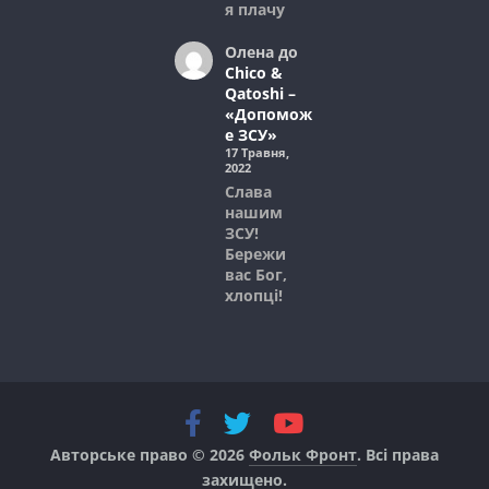
я плачу
Олена
до
Chico &
Qatoshi –
«Допомож
е ЗСУ»
17 Травня,
2022
Слава
нашим
ЗСУ!
Бережи
вас Бог,
хлопці!
Авторське право © 2026
Фольк Фронт
. Всі права
захищено.