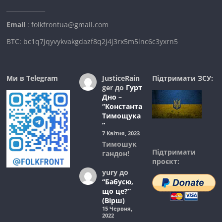
_____________
Email
: folkfrontua@gmail.com
BTC: bc1q7jqyvykvakgdazf8q2j4j3rx5m5lnc6c3yxrn5
Ми в Telegram
JusticeRain
Підтримати ЗСУ:
ger
до
Гурт
Дно –
“Константа
Тимощука
”
7 Квітня, 2023
Тимошук
Підтримати
гандон!
проєкт:
yury
до
“Бабусю,
що це?”
(Вірш)
15 Червня,
2022