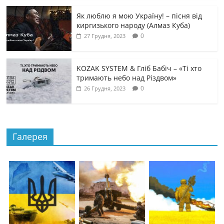
Як люблю я мою Україну! – пісня від
киргизького народу (Алмаз Куба)
0
27 Грудня, 2023
KOZAK SYSTEM & Гліб Бабіч – «Ті хто
тримають небо над Різдвом»
0
26 Грудня, 2023
Галерея