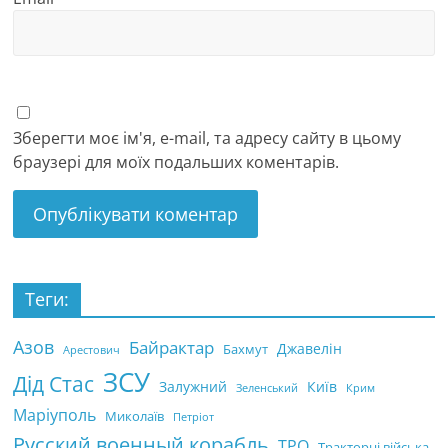
Зберегти моє ім'я, e-mail, та адресу сайту в цьому
браузері для моїх подальших коментарів.
Теги:
Азов
Байрактар
Джавелін
Бахмут
Арестович
ЗСУ
Дід Стас
Залужний
Київ
Зеленський
Крим
Маріуполь
Миколаїв
Петріот
Русский военный корабль
ТРО
Тракторні війська