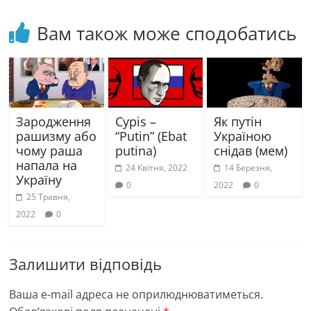
Вам також може сподобатись
Зародження
Cypis –
Як путін
рашизму або
“Putin” (Ebat
Україною
чому раша
putina)
снідав (мем)
напала на
24 Квітня, 2022
14 Березня,
Україну
0
2022
0
25 Травня,
2022
0
Залишити відповідь
Ваша e-mail адреса не оприлюднюватиметься.