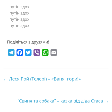
путін здох
путін здох
путін здох
путін здох
Поділіться з друзями!
T
F
T
V
W
E
e
a
w
i
h
m
l
c
i
b
a
a
e
e
t
e
t
i
←
Леся Рой (Телері) – «Ваня, гори!»
g
b
t
r
s
l
r
o
e
A
a
o
r
p
m
k
p
“Свиня та собака” – казка від діда Стаса
→