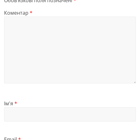
Обов’язкові поля позначені
*
Коментар
*
Ім'я
*
Email
*