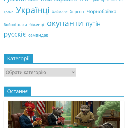
Українці
Чорнобаївка
Херсон
Хаймарс
Трамп
окупанти
путін
біженці
бойові птахи
русскіє
самвидав
Категорії
Останнє