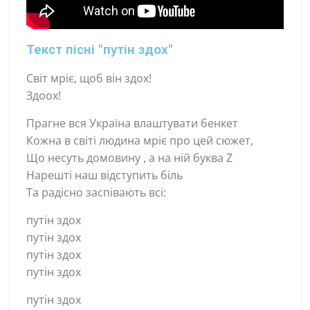
Текст пісні "путін здох"
Світ мріє, щоб він здох!
Здоох!
Прагне вся Україна влаштувати бенкет
Кожна в світі людина мріє про цей сюжет,
Що несуть домовину , а на ній буква Z
Нарешті наш відступить біль
Та радісно заспівають всі:
путін здох
путін здох
путін здох
путін здох
путін здох