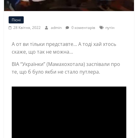
Пісні
28 Квітня, 2022
admin
0 коментарів
путін
А от ви тільки представте… А тоді хай хтось
скаже, що так не можна…
ВІА “Українки” (Мамахохотала) заспівали про
те, що б було якби не стало путлера.