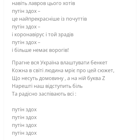
навіть лавров цього хотів
путін здох –
це найпрекрасніше із почуттів
путін здох –
і коронавірус і той зрадів
путін здох –
і більше немає ворогів!
Прагне вся Україна влаштувати бенкет
Кожна в світі людина мріє про цей сюжет,
Що несуть домовину , а на ній буква Z
Нарешті наш відступить біль
Та радісно заспівають всі :
путін здох
путін здох
путін здох
путін здох