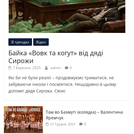
В трендах
Відео
Байка «Вовк та когут» від дяді
Сирожи
7 Березня, 2025
admin
0
Які би не були реалії – продовжуємо триматися, не
забуваючи інколи і посміятися. Нещодавно в цьому
допоміг дядя Сирожа. Свою
Там во Бахмуті (колядка) – Валентина
Яремчук
0
27 Грудня, 2023