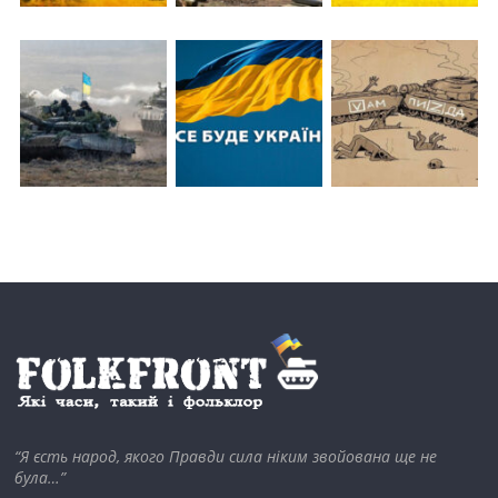
“Я єсть народ, якого Правди сила ніким звойована ще не
була…”