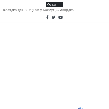
Останні:
Колядка для ЗСУ (Там у Бахмуті) – Акордич
Байка «Вовк та когут» від дяді Сирожи
Там во Бахмуті (колядка) – Валентина Яремчук
Як люблю я мою Україну! – пісня від киргизького народу
(Алмаз Куба)
KOZAK SYSTEM & Гліб Бабіч – «Ті хто тримають небо над
Різдвом»