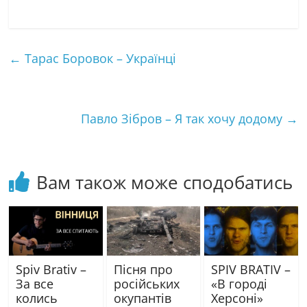
e
a
w
i
h
m
l
c
i
b
a
a
e
e
t
e
t
i
←
Тарас Боровок – Українці
g
b
t
r
s
l
r
o
e
A
a
o
r
p
m
k
p
Павло Зібров – Я так хочу додому
→
Вам також може сподобатись
Spiv Brativ –
Пісня про
SPIV BRATIV –
За все
російських
«В городі
колись
окупантів
Херсоні»