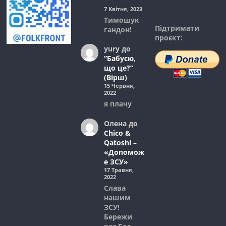
”
7 Квітня, 2023
Тимошук
Підтримати
гандон!
проєкт:
yury
до
“Бабусю,
що це?”
(Вірш)
15 Червня,
2022
я плачу
Олена
до
Chico &
Qatoshi –
«Допомож
е ЗСУ»
17 Травня,
2022
Слава
нашим
ЗСУ!
Бережи