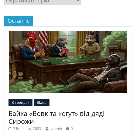
Останнє
В трендах
Відео
Байка «Вовк та когут» від дяді
Сирожи
7 Березня, 2025
admin
0