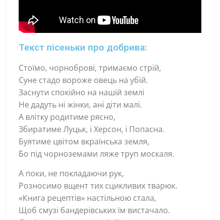
Текст пісеньки про добрива:
Стоїмо, чорноброві, тримаємо стрій,
Суне стадо вороже овець на убій.
Заснути спокійно на нашій землі
Не дадуть ні жінки, ані діти малі.
А влітку родитиме рясно,
Збиратиме Луцьк, і Херсон, і Попасна.
Буятиме цвітом вкраїнська земля,
Бо під чорноземами ляже труп москаля.
А поки, не покладаючи рук,
Розносимо вщент тих сцикливих тварюк.
«Книга рецептів» настільною стала,
Щоб смузі бандерівських їм вистачало.