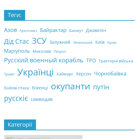
Теги:
Азов
Байрактар
Джавелін
Бахмут
Арестович
ЗСУ
Дід Стас
Залужний
Київ
Зеленський
Крим
Маріуполь
Миколаїв
Петріот
Русский военный корабль
ТРО
Тракторні війська
Українці
Чорнобаївка
Херсон
Хаймарс
Трамп
окупанти
путін
біженці
бойові птахи
русскіє
самвидав
Категорії