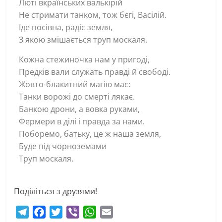
Люті вкраїнських валькірій
Не стримати танком, тож бєгі, Васілій.
Іде посівна, радіє земля,
З якою змішається труп москаля.
Кожна стежиночка нам у пригоді,
Предків вали служать правді й свободі.
Жовто-блакитний магію має:
Танки ворожі до смерті лякає.
Банкою дрони, а вовка руками,
Фермери в ділі і правда за нами.
Поборемо, батьку, це ж наша земля,
Буде під чорноземами
Труп москаля.
Поділіться з друзями!
T
F
T
V
W
E