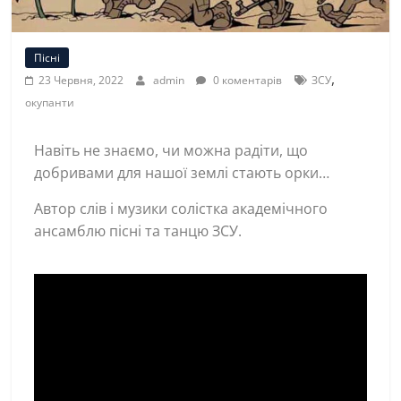
Пісні
,
23 Червня, 2022
admin
0 коментарів
ЗСУ
окупанти
Навіть не знаємо, чи можна радіти, що
добривами для нашої землі стають орки…
Автор слів і музики солістка академічного
ансамблю пісні та танцю ЗСУ.