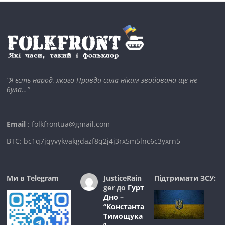
“Я єсть народ, якого Правди сила ніким звойована ще не
була…”
_____________
Email
: folkfrontua@gmail.com
BTC: bc1q7jqyvykvakgdazf8q2j4j3rx5m5lnc6c3yxrn5
Ми в Telegram
JusticeRain
Підтримати ЗСУ:
ger
до
Гурт
Дно –
“Константа
Тимощука