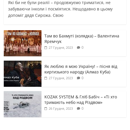
Які би не були реалії – продовжуємо триматися, не
забуваючи інколи і посміятися. Нещодавно в цьому
допоміг дядя Сирожа. Свою
Там во Бахмуті (колядка) – Валентина
Яремчук
0
27 Грудня, 2023
Як люблю я мою Україну! – пісня від
киргизького народу (Алмаз Куба)
0
27 Грудня, 2023
KOZAK SYSTEM & Гліб Бабіч – «Ті хто
тримають небо над Різдвом»
0
26 Грудня, 2023