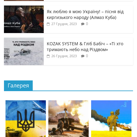
Як люблю я мою Україну! – пісня від
киргизького народу (Алмаз Куба)
0
27 Грудня, 2023
KOZAK SYSTEM & Гліб Бабіч – «Ті хто
тримають небо над Різдвом»
0
26 Грудня, 2023
Галерея