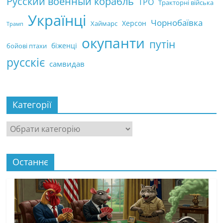
Русский военный корабль
ТРО
Тракторні війська
Українці
Чорнобаївка
Херсон
Хаймарс
Трамп
окупанти
путін
біженці
бойові птахи
русскіє
самвидав
Категорії
Категорії
Останнє