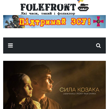
Фольк
Фронт
Пісні
та
творчість
періоду
російсько-
української
війни