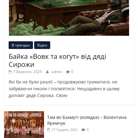
В трендах
Відео
Байка «Вовк та когут» від дяді
Сирожи
7 Березня, 2025
admin
0
Які би не були реалії – продовжуємо триматися, не
забуваючи інколи і посміятися. Нещодавно в цьому
допоміг дядя Сирожа. Свою
Там во Бахмуті (колядка) – Валентина
Яремчук
0
27 Грудня, 2023