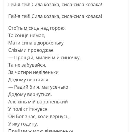
Гей-я гей! Сила козака, сила-сила козака!
Гей-я гей! Сила козака, сила-сила козака!
Стоїть місяць над горою,
Та сонця немає,
Мати сина в доріженьку
Слізьми проводжає.
— Прощай, милий мій синочку,
Та не забувайся,
За чотири неділеньки
Додому вертайся.
— Радий би я, матусенько,
Додому вернуться,
Але кінь мій вороненький
У полі спіткнувся.
Ой Бог знає, коли вернусь,
У яку годину.
Прийми ж мою дівчиноньку