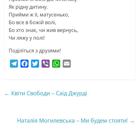
Як рідну дитину.
Прийми ж її, матусенько,
Бо все в божій волі,
Бо хто знає, чи жив вернусь,
Чи ляжу у полі!
Поділіться з друзями!
T
F
T
V
W
E
e
a
w
i
h
m
l
c
i
b
a
a
e
e
t
e
t
i
←
Квіти Свободи – Саід Джурді
g
b
t
r
s
l
r
o
e
A
a
o
r
p
Наталія Могилевська – Ми будем стояти!
m
k
p
→