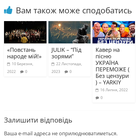
Вам також може сподобатись
«Повстань
JULIK – “Під
Кавер на
народе мій!»
зорями”
пісню
УКРАЇНА
10 Березня,
22 Листопада,
ПЕРЕМОЖЕ (
2022
0
2023
0
Без цензури
) – YARKIY
16 Липня, 2022
0
Залишити відповідь
Ваша e-mail адреса не оприлюднюватиметься.