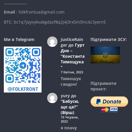
_____________
Email
: folkfrontua@gmail.com
BTC: bc1q7jqyvykvakgdazf8q2j4j3rx5m5lnc6c3yxrn5
Ми в Telegram
JusticeRain
Підтримати ЗСУ:
ger
до
Гурт
Дно –
“Константа
Тимощука
”
7 Квітня, 2023
Тимошук
Підтримати
гандон!
проєкт:
yury
до
“Бабусю,
що це?”
(Вірш)
15 Червня,
2022
я плачу