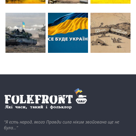
“Я єсть народ, якого Правди сила ніким звойована ще не
була…”