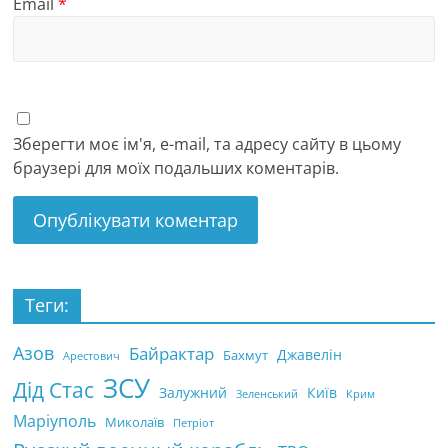
Email
*
Зберегти моє ім'я, e-mail, та адресу сайту в цьому
браузері для моїх подальших коментарів.
Теги:
Азов
Байрактар
Джавелін
Бахмут
Арестович
ЗСУ
Дід Стас
Залужний
Київ
Зеленський
Крим
Маріуполь
Миколаїв
Петріот