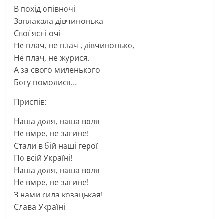
В похід опівночі
Заплакала дівчинонька
Свої ясні очі
Не плач, не плач , дівчинонько,
Не плач, не журися.
А за свого миленького
Богу помолися…
Приспів:
Наша доля, наша воля
Не вмре, не загине!
Стали в бій наші герої
По всій Україні!
Наша доля, наша воля
Не вмре, не загине!
З нами сила козацькая!
Слава Україні!