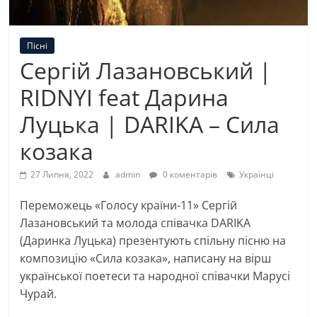
Пісні
Сергій Лазановський |
RIDNYI feat Дарина
Луцька | DARIKA – Сила
козака
27 Липня, 2022
admin
0 коментарів
Українці
Переможець «Голосу країни-11» Сергій
Лазановський та молода співачка DARIKA
(Даринка Луцька) презентують спільну пісню на
композицію «Сила козака», написану на вірш
української поетеси та народної співачки Марусі
Чурай.