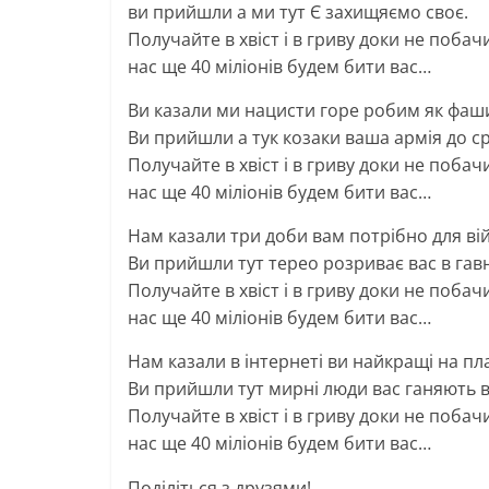
ви прийшли а ми тут Є захищяємо своє.
Получайте в хвіст і в гриву доки не поба
нас ще 40 міліонів будем бити вас…
Ви казали ми нацисти горе робим як фаш
Ви прийшли а тук козаки ваша армія до с
Получайте в хвіст і в гриву доки не поба
нас ще 40 міліонів будем бити вас…
Нам казали три доби вам потрібно для ві
Ви прийшли тут терео розриває вас в гав
Получайте в хвіст і в гриву доки не поба
нас ще 40 міліонів будем бити вас…
Нам казали в інтернеті ви найкращі на пл
Ви прийшли тут мирні люди вас ганяють в
Получайте в хвіст і в гриву доки не поба
нас ще 40 міліонів будем бити вас…
Поділіться з друзями!