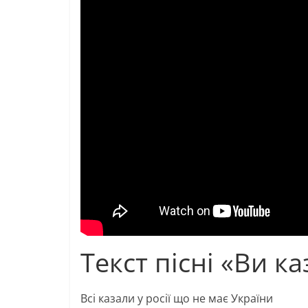
Текст пісні «Ви ка
Всі казали у росії що не має України