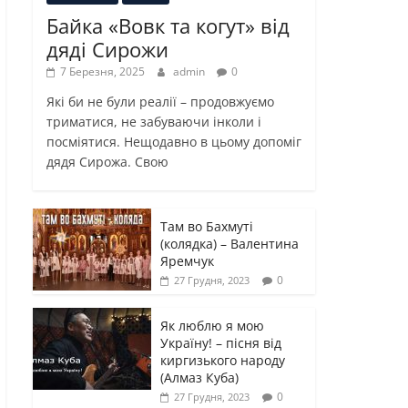
Байка «Вовк та когут» від
дяді Сирожи
7 Березня, 2025
admin
0
Які би не були реалії – продовжуємо
триматися, не забуваючи інколи і
посміятися. Нещодавно в цьому допоміг
дядя Сирожа. Свою
Там во Бахмуті
(колядка) – Валентина
Яремчук
0
27 Грудня, 2023
Як люблю я мою
Україну! – пісня від
киргизького народу
(Алмаз Куба)
0
27 Грудня, 2023