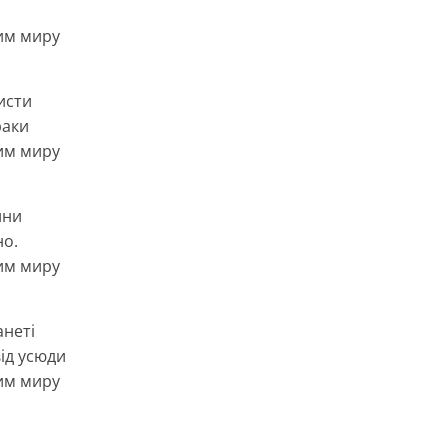
чим миру
исти
раки
чим миру
йни
но.
чим миру
анеті
ід усюди
чим миру