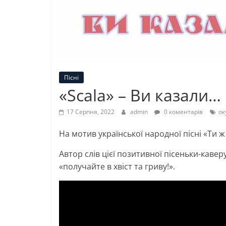
Пісні
«Scala» – Ви казали…
17 Серпня, 2022
admin
0 коментарів
ок
На мотив української народної пісні «Ти ж
Автор слів цієї позитивної пісеньки-кавер
«получайте в хвіст та гриву!».