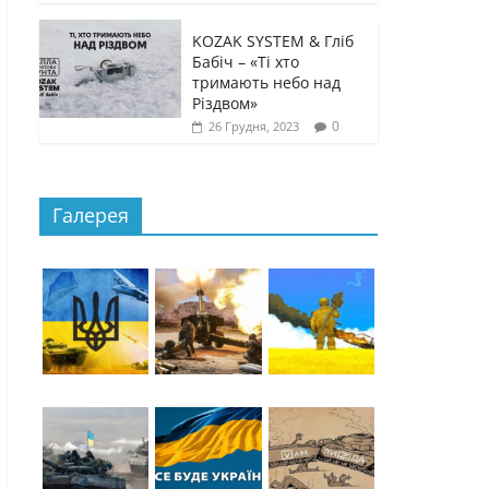
KOZAK SYSTEM & Гліб
Бабіч – «Ті хто
тримають небо над
Різдвом»
0
26 Грудня, 2023
Галерея