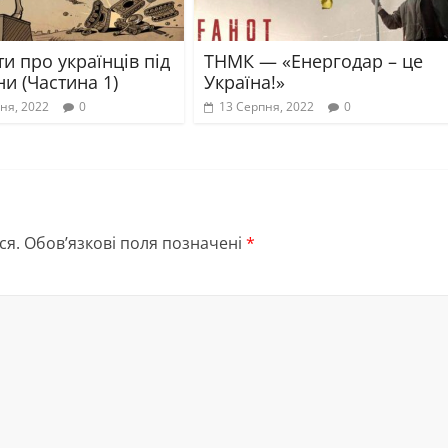
и про українців під
ТНМК — «Енергодар – це
ни (Частина 1)
Україна!»
ня, 2022
0
13 Серпня, 2022
0
ся.
Обов’язкові поля позначені
*