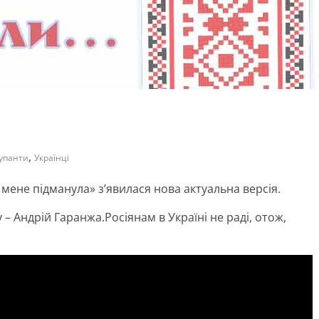
,
упанти
Українці
 мене підманула» з’явилася нова актуальна версія.
у – Андрій Гаранжа.Росіянам в Україні не раді, отож,