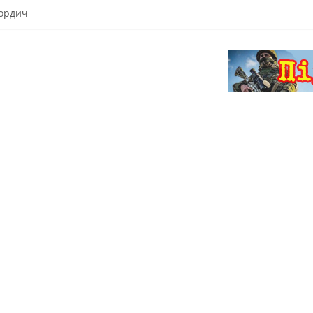
кордич
жи
на Яремчук
 киргизького народу (Алмаз Куба)
о тримають небо над Різдвом»