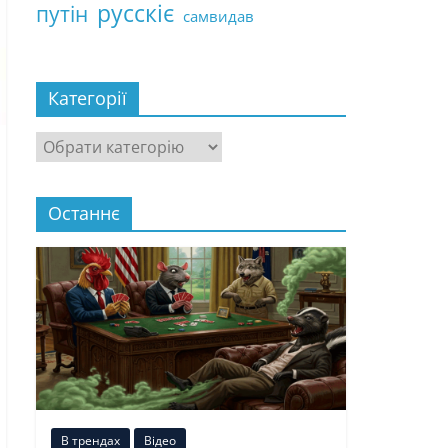
русскіє
путін
самвидав
Категорії
Категорії
Останнє
В трендах
Відео