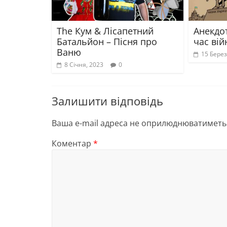
The Кум & Лісапетний
Анекдот
Батальйон – Пісня про
час вій
Ваню
15 Берез
8 Січня, 2023
0
Залишити відповідь
Ваша e-mail адреса не оприлюднюватиметь
Коментар
*