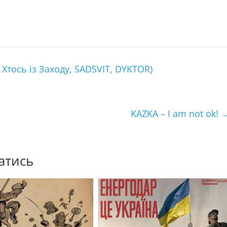
Хтось із Заходу, SADSVIT, DYKTOR)
KAZKA – I am not ok!
атись