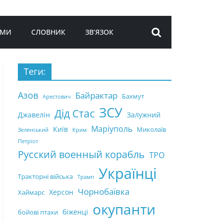
ЬМИ
СЛОВНИК
ЗВ’ЯЗОК
Теги:
Азов
Байрактар
Бахмут
Арестович
ЗСУ
Дід Стас
Джавелін
Залужний
Маріуполь
Київ
Миколаїв
Зеленський
Крим
Петріот
Русский военный корабль
ТРО
Українці
Тракторні війська
Трамп
Чорнобаївка
Херсон
Хаймарс
окупанти
біженці
бойові птахи