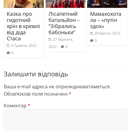
Казка про
Лісапетний
Мамахохота
гидотний
батальйон –
ла – «путін
хрін в кремлі
“Зібрались
здох»
від діда
бабоньки”
28 Квітня, 2022
Стаса
27 Березня,
0
4 Травня, 2022
2022
0
0
Залишити відповідь
Ваша e-mail адреса не оприлюднюватиметься.
Обов’язкові поля позначені
*
Коментар
*