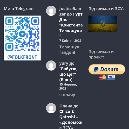
Ми в Telegram
JusticeRain
Підтримати ЗСУ:
ger
до
Гурт
Дно –
“Константа
Тимощука
”
7 Квітня, 2023
Тимошук
Підтримати
гандон!
проєкт:
yury
до
“Бабусю,
що це?”
(Вірш)
15 Червня,
2022
я плачу
Олена
до
Chico &
Qatoshi –
«Допомож
е ЗСУ»