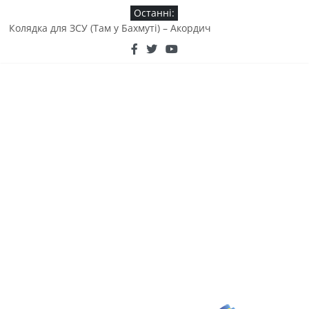
Останні:
Колядка для ЗСУ (Там у Бахмуті) – Акордич
Байка «Вовк та когут» від дяді Сирожи
Там во Бахмуті (колядка) – Валентина Яремчук
Як люблю я мою Україну! – пісня від киргизького народу
(Алмаз Куба)
KOZAK SYSTEM & Гліб Бабіч – «Ті хто тримають небо над
Різдвом»