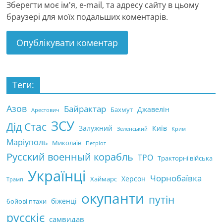
Зберегти моє ім'я, e-mail, та адресу сайту в цьому
браузері для моїх подальших коментарів.
Теги:
Азов
Байрактар
Джавелін
Бахмут
Арестович
ЗСУ
Дід Стас
Залужний
Київ
Зеленський
Крим
Маріуполь
Миколаїв
Петріот
Русский военный корабль
ТРО
Тракторні війська
Українці
Чорнобаївка
Херсон
Хаймарс
Трамп
окупанти
путін
біженці
бойові птахи
русскіє
самвидав