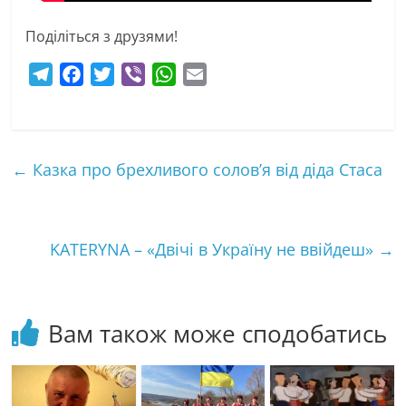
Поділіться з друзями!
T
F
T
V
W
E
e
a
w
i
h
m
l
c
i
b
a
a
e
e
t
e
t
i
←
Казка про брехливого солов’я від діда Стаса
g
b
t
r
s
l
r
o
e
A
a
o
r
p
m
k
p
KATERYNA – «Двічі в Україну не ввійдеш»
→
Вам також може сподобатись