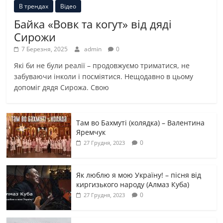
В трендах
Відео
Байка «Вовк та когут» від дяді
Сирожи
7 Березня, 2025
admin
0
Які би не були реалії – продовжуємо триматися, не
забуваючи інколи і посміятися. Нещодавно в цьому
допоміг дядя Сирожа. Свою
Там во Бахмуті (колядка) – Валентина
Яремчук
0
27 Грудня, 2023
Як люблю я мою Україну! – пісня від
киргизького народу (Алмаз Куба)
0
27 Грудня, 2023