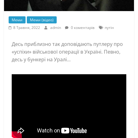
Меми
Меми (відео)
8 Травня, 2022
admin
0 коментарів
путін
Десь приблизно так доповідають путлеру про
«успіхи» військової операції в Україні. Певно,
десь у бункері на Уралі…